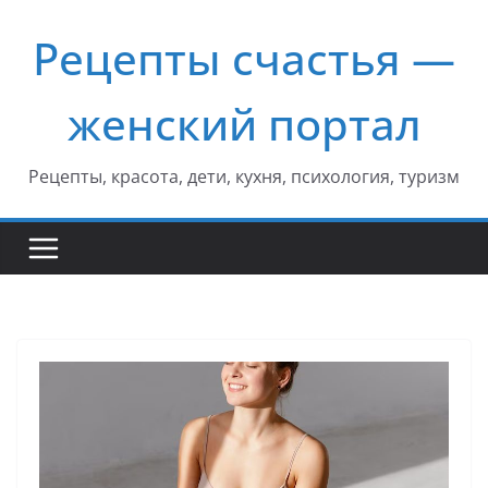
Перейти
Рецепты счастья —
к
содержимому
женский портал
Рецепты, красота, дети, кухня, психология, туризм