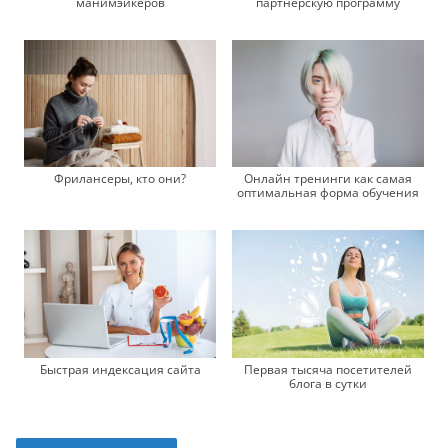
манимэйкеров
партнерскую программу
Фрилансеры, кто они?
Онлайн тренинги как самая
оптимальная форма обучения
Быстрая индексация сайта
Первая тысяча посетителей
блога в сутки