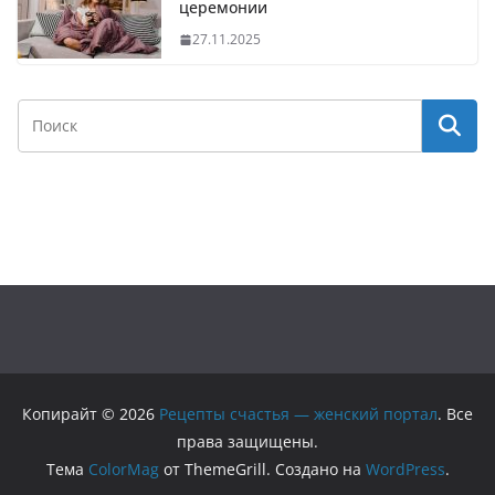
церемонии
27.11.2025
Копирайт © 2026
Рецепты счастья — женский портал
. Все
права защищены.
Тема
ColorMag
от ThemeGrill. Создано на
WordPress
.