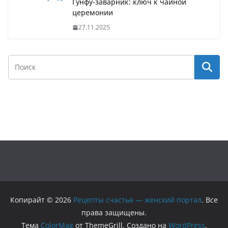
Гунфу-заварник: ключ к чайной
церемонии
27.11.2025
Копирайт © 2026
Рецепты счастья — женский портал
. Все
права защищены.
Тема
ColorMag
от ThemeGrill. Создано на
WordPress
.