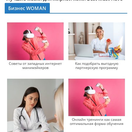
Бизнес WOMAN
Советы от западных интернет
Как подобрать выгодную
манимэйкеров
партнерскую программу
Онлайн тренинги как самая
оптимальная форма обучения