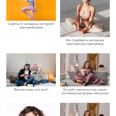
Советы от западных интернет
манимэйкеров
Как подобрать выгодную
партнерскую программу
Фрилансеры, кто они?
Онлайн тренинги как самая
оптимальная форма обучения