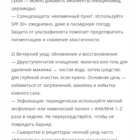
сухая — можно добавить эмолиенты (ниацинамид,
церамиды).
— Солнцезащита: неизменный пункт. Используйте
SPF 30+ ежедневно, даже в пасмурную погоду.
Защита от ультрафиолета помогает предотвратить
пигментацию и снижение эластичности.
2) Вечерний уход: обновление и восстановление
— Двухступенчатое очищение: молочко или гель для
удаления макияжа → чистая вода, затем средство
для глубокой очистки, если нужно. Основная цель —
избавиться от загрязнений, макияжа и избытка
кожного сала.
— Экфолиация: периодически используйте мягкий
эксфолиант или химический пилинг с AHA/BHA 1–2
раза в неделю. Не переусердствуйте, чтобы не
повредить барьер.
— Сыворотки и рецептуры: ночной уход часто
эффективнее дневного благодаря концентрации