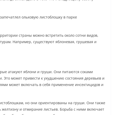
 запечатлел ольховую листоблошку в парке
ерритории страны можно встретить около сотни видов,
ьтурам. Например, существуют яблоневая, грушевая и
орые атакуют яблони и груши. Они питаются соками
и. Это может привести к ухудшению состояния деревьев и
лями может включать в себя применение инсектицидов и
стоблошкам, но они ориентированы на груши. Они также
ь желтизну и отмирание листьев. Борьба с ними включает