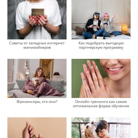
Советы от западных интернет
Как подобрать выгодную
манимэйкеров
партнерскую программу
Онлайн тренинги как самая
Фрилансеры, кто они?
оптимальная форма обучения