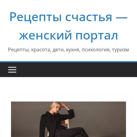
Перейти
Рецепты счастья —
к
содержимому
женский портал
Рецепты, красота, дети, кухня, психология, туризм