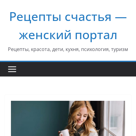
Перейти
Рецепты счастья —
к
содержимому
женский портал
Рецепты, красота, дети, кухня, психология, туризм