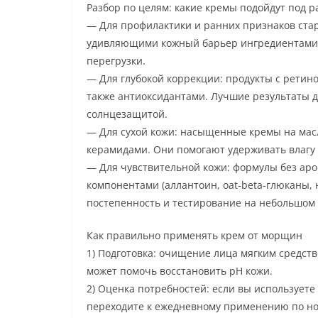
Разбор по целям: какие кремы подойдут под 
— Для профилактики и ранних признаков стар
удивляющими кожный барьер ингредиентами. 
перегрузки.
— Для глубокой коррекции: продукты с рети
также антиоксидантами. Лучшие результаты 
солнцезащитой.
— Для сухой кожи: насыщенные кремы на масл
керамидами. Они помогают удерживать влагу 
— Для чувствительной кожи: формулы без ар
компонентами (аллантоин, oat-beta-глюканы,
постепенность и тестирование на небольшом 
Как правильно применять крем от морщин
1) Подготовка: очищение лица мягким средств
может помочь восстановить pH кожи.
2) Оценка потребностей: если вы используете
переходите к ежедневному применению по но