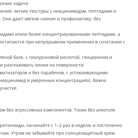
разные задачи
ения: легкие текстуры с ниацинамидом, пептидами и
Они дают мягкое сияние и профилактику, без
ноидами и/или более концентрированными пептидами, а
достигаются при непрерывном применении в сочетании с
яной базе, с гиалуроновой кислотой, глицерином и
и разглаживать линии на поверхности.
оматизаторов и без парабенов, с успокаивающими
 ниацинамид в умеренных концентрациях). Важна
участке.
ом без агрессивных компонентов. Тоник без алкоголя
 ретиноиды, начинайте с 1–2 раз в неделю и постепенно
чам. Утром не забывайте про солнцезащитный крем.