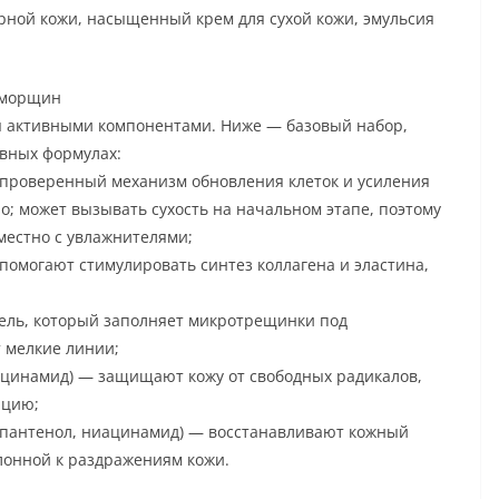
ирной кожи, насыщенный крем для сухой кожи, эмульсия
т морщин
я активными компонентами. Ниже — базовый набор,
ивных формулах:
 проверенный механизм обновления клеток и усиления
о; может вызывать сухость на начальном этапе, поэтому
местно с увлажнителями;
омогают стимулировать синтез коллагена и эластина,
ель, который заполняет микротрещинки под
 мелкие линии;
ацинамид) — защищают кожу от свободных радикалов,
ацию;
пантенол, ниацинамид) — восстанавливают кожный
клонной к раздражениям кожи.