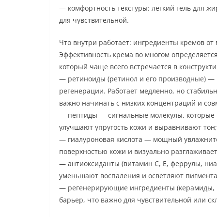
— комфортность текстуры: легкий гель для ж
для чувствительной.
Что внутри работает: ингредиенты кремов о
Эффективность крема во многом определяетс
который чаще всего встречается в конструкт
— ретиноиды (ретинол и его производные) —
регенерации. Работает медленно, но стабильн
важно начинать с низких концентраций и сов
— пептиды — сигнальные молекулы, которые п
улучшают упругость кожи и выравнивают тон;
— гиалуроновая кислота — мощный увлажнит
поверхностью кожи и визуально разглаживает
— антиоксиданты (витамин С, Е, феррулы, ни
уменьшают воспаления и осветляют пигмент
— регенерирующие ингредиенты (керамиды, 
барьер, что важно для чувствительной или с