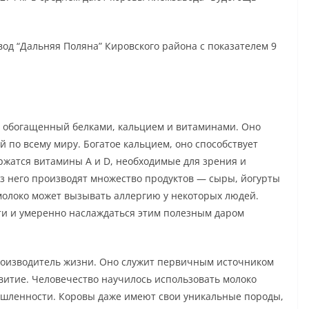
од “Дальняя Поляна” Кировского района с показателем 9
 обогащенный белками, кальцием и витаминами. Оно
 по всему миру. Богатое кальцием, оно способствует
ержатся витамины A и D, необходимые для зрения и
з него производят множество продуктов — сыры, йогурты
 молоко может вызывать аллергию у некоторых людей.
и и умеренно наслаждаться этим полезным даром
роизводитель жизни. Оно служит первичным источником
звитие. Человечество научилось использовать молоко
шленности. Коровы даже имеют свои уникальные породы,