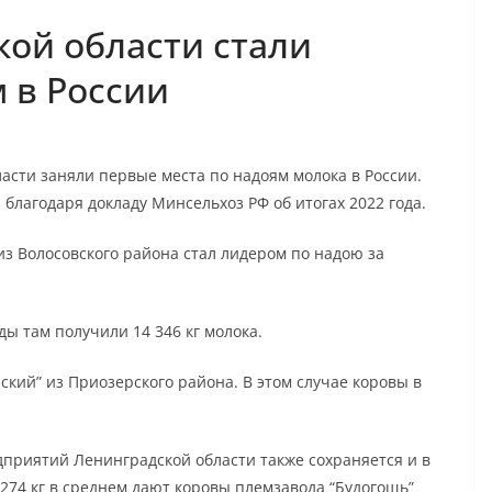
ой области стали
 в России
асти заняли первые места по надоям молока в России.
благодаря докладу Минсельхоз РФ об итогах 2022 года.
 из Волосовского района стал лидером по надою за
ы там получили 14 346 кг молока.
ский” из Приозерского района. В этом случае коровы в
дприятий Ленинградской области также сохраняется и в
274 кг в среднем дают коровы племзавода “Будогощь”