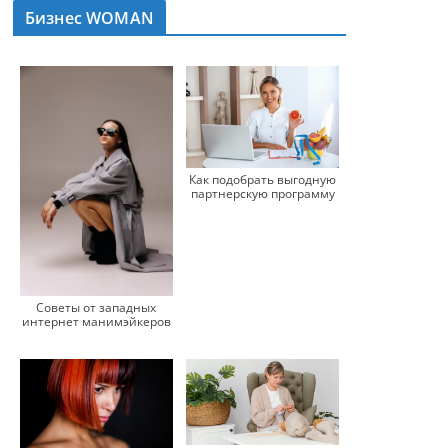
Бизнес WOMAN
Как подобрать выгодную
партнерскую программу
Советы от западных
интернет манимэйкеров