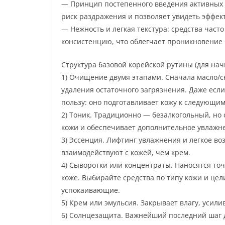
— Принцип постепенного введения активных 
риск раздражения и позволяет увидеть эффект
— Нежность и легкая текстура: средства час
консистенцию, что облегчает проникновение
Структура базовой корейской рутины (для на
1) Очищение двумя этапами. Сначала масло/с
удаления остаточного загрязнения. Даже есл
пользу: оно подготавливает кожу к следующим
2) Тоник. Традиционно — безалкогольный, н
кожи и обеспечивает дополнительное увлажн
3) Эссенция. Лифтинг увлажнения и легкое в
взаимодействуют с кожей, чем крем.
4) Сыворотки или концентраты. Наносятся то
коже. Выбирайте средства по типу кожи и ц
успокаивающие.
5) Крем или эмульсия. Закрывает влагу, усили
6) Солнцезащита. Важнейший последний шаг 