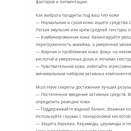
факторов и пигментации.
Как выбрать продукты под ваш тип кожи
— Нормальная и сухая кожа: ищите средства 
Легкая эмульсия или крем средней текстуры о
— Комбинированная кожа: балансируйте увла
перегруженность макияжа, а умеренная увла
— Жирная и проблемная кожа: фокус на неко
кислотой в умеренных дозах и легкими тексту
— Чувствительная кожа: избегайте агрессивн
минимальным набором активных компоненто
Must-Have секреты достижения лучших резул
— Постепенное введение активных средств. Вв
определить реакцию кожи.
— Поддерживайте водный баланс. Влажная ко
Используйте серумы с гиалуроновой кислото
— Защита барьера. Керамиды, церамиды и пе
кожи и предотвращают раздражения.