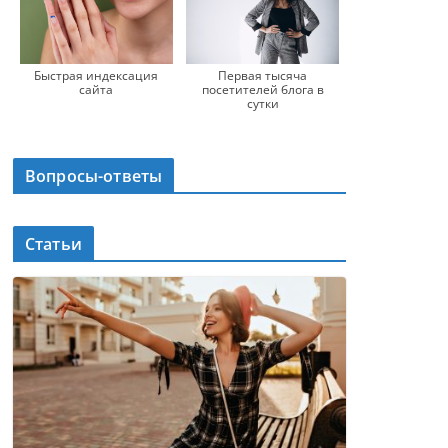
Быстрая индексация
Первая тысяча
сайта
посетителей блога в
сутки
Вопросы-ответы
Статьи