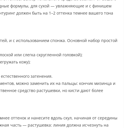
идные формулы, для сухой — увлажняющие и с финишем
нтуринг должен быть на 1–2 оттенка темнее вашего тона
ей, и с использованием спонжа. Основной набор простой
лоской или слегка скругленной головкой);
егружать кожу);
естественного затенения.
ментов, можно заменить их на пальцы: кончик мизинца и
твенное средство растушевки, но кисти дают более
емнее оттенок и нанесите вдоль скул, начиная от середины
Важная часть — растушевка: линия должна исчезнуть на