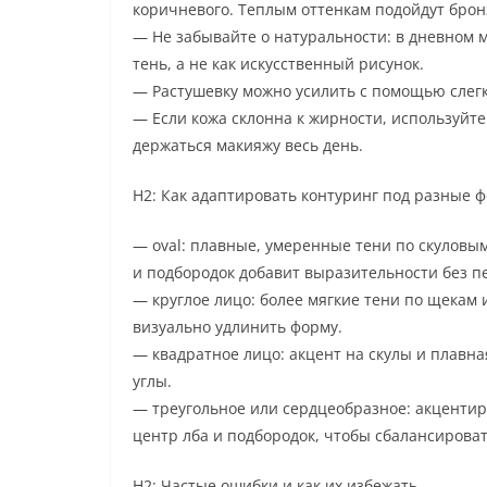
коричневого. Теплым оттенкам подойдут брон
— Не забывайте о натуральности: в дневном 
тень, а не как искусственный рисунок.
— Растушевку можно усилить с помощью слегк
— Если кожа склонна к жирности, используйте
держаться макияжу весь день.
H2: Как адаптировать контуринг под разные 
— oval: плавные, умеренные тени по скуловы
и подбородок добавит выразительности без п
— круглое лицо: более мягкие тени по щекам 
визуально удлинить форму.
— квадратное лицо: акцент на скулы и плавна
углы.
— треугольное или сердцеобразное: акцентир
центр лба и подбородок, чтобы сбалансирова
H2: Частые ошибки и как их избежать