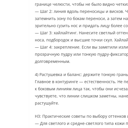
границе челюсти, чтобы не было видно четких
— Шаг 2: линия вдоль переносицы и висков. 
затемнить зону по бокам переноси, а затем н
зрительно сузить нос и придать лицу более с
— Шаг 3: хайлайтинг. Нанесите светлый оттен
носа, подбородок и высшие точки скул. Хайла
— Шаг 4: закрепление. Если вы заметили из
прозрачную пудру или тонкую пудру-фиксатор
долговременным.
4) Растушевка и баланс: держите тонкую грань
Главное в контуринге — естественность. Не 
к боковым линиям лица так, чтобы они исчеза
чувствуете, что линии слишком заметны, нане
растушуйте.
H3: Практические советы по выбору оттенков 
— Для светлого и средне-светлого типа кожи