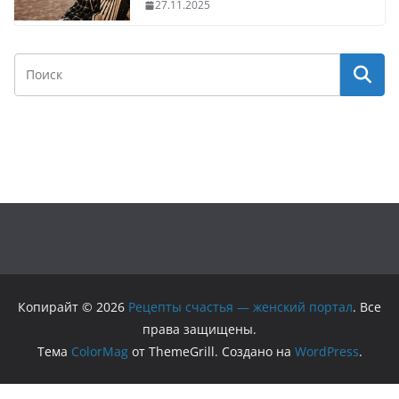
27.11.2025
Копирайт © 2026
Рецепты счастья — женский портал
. Все
права защищены.
Тема
ColorMag
от ThemeGrill. Создано на
WordPress
.