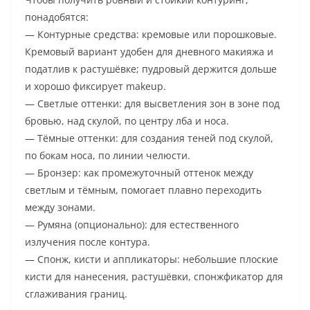
понадобятся:
— Контурные средства: кремовые или порошковые.
Кремовый вариант удобен для дневного макияжа и
податлив к растушёвке; пудровый держится дольше
и хорошо фиксирует makeup.
— Светлые оттенки: для высветления зон в зоне под
бровью, над скулой, по центру лба и носа.
— Тёмные оттенки: для создания теней под скулой,
по бокам носа, по линии челюсти.
— Бронзер: как промежуточный оттенок между
светлым и тёмным, помогает плавно переходить
между зонами.
— Румяна (опционально): для естественного
излучения после контура.
— Спонж, кисти и аппликаторы: небольшие плоские
кисти для нанесения, растушёвки, спонжфикатор для
сглаживания границ.