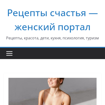
Перейти
Рецепты счастья —
к
содержимому
женский портал
Рецепты, красота, дети, кухня, психология, туризм