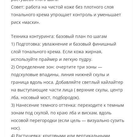
Совет: работа на чистой коже без плотного слоя
тонального крема упрощает контроль и уменьшает
риск «маски».
Техника контуринга: базовый план по шагам
1) Подготовка: увлажнение и базовый финишный
слой тонального крема. Если кожа жирная,
используйте праймер и легкую пудру.
2) Определение зон: очертите три зоны —
подскуловые впадины, линия нижней скулы и
граница вдоль носа. Добавляйте светлый хайлайтер
на выступающие части лица ( верхние скулы, центр
лба, носовый мост, подбородок).
3) Нанесение темного оттенка: переходите к темным
зонам под скулой, по краю лба и вискам, вдоль
носовой перегородки (если цель — визуально сузить
нос).
4) Растушевка: круговыми или вертикальными