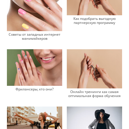
Как подобрать выгодную
партнерскую программу
Советы от западных интернет
манимэйкеров
Фрилансеры, кто они?
Онлайн тренинги как самая
оптимальная форма обучения