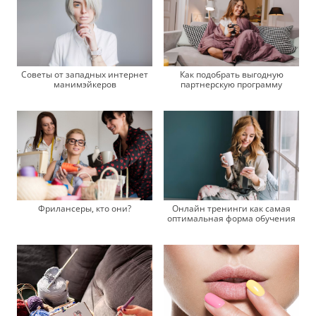
Советы от западных интернет
Как подобрать выгодную
манимэйкеров
партнерскую программу
Фрилансеры, кто они?
Онлайн тренинги как самая
оптимальная форма обучения