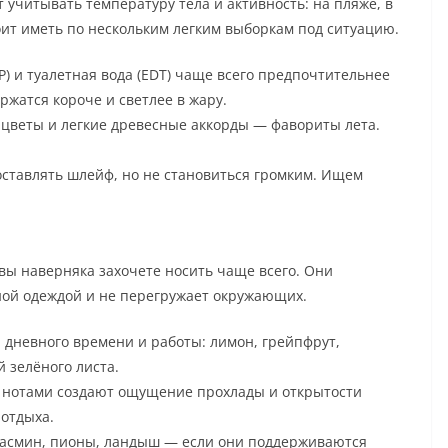
учитывать температуру тела и активность: на пляже, в
оит иметь по нескольким легким выборкам под ситуацию.
 и туалетная вода (EDT) чаще всего предпочтительнее
ержатся короче и светлее в жару.
 цветы и легкие древесные аккорды — фавориты лета.
оставлять шлейф, но не становиться громким. Ищем
 вы наверняка захочете носить чаще всего. Они
ной одеждой и не перегружает окружающих.
 дневного времени и работы: лимон, грейпфрут,
й зелёного листа.
 нотами создают ощущение прохлады и открытости
 отдыха.
Жасмин, пионы, ландыш — если они поддерживаются