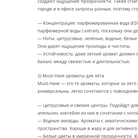
создают ощущение прозрачности. Также стоит 
городе и в офисе запросы разные, поэтому ст
— Концентрация: парфюмированная вода (EDP)
парфюмерной воды ( extrait), поскольку они д
— Ноты: цитрусовые, зелёные, водные, белые
Они дарят ощущение прохлады и чистоты.
— Устойчивость: даже легкий аромат должен 
баланс между свежестью и длительностью.
2) Must-Have ароматы для лета
Must-Have — это те ароматы, которые за лето
универсальны, легко сочетаются с повседнев
— Цитрусовые и свежие центры. Подойдут для
апельсин, коктейли из них в сочетании с ното
— Водные аккорды. Ароматы с акватическими
пространства. Хороши в жару и для активного
— Белые цветы в умеренной прозрачности. 