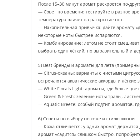
После 15–30 минут аромат раскроется по-друг
— Совет по времени: тестируйте в разное вре
температура влияет на раскрытие нот.
— Накопительная привычка: дайте аромату «д
некоторые ноты быстрее испаряются.
— Комбинирование: летом не стоит смешиват
выбрать один лёгкий, но выразительный и дер
5) Best бренды и ароматы для лета (примерны
— Citrus-океаны: варианты с чистыми цитрус
встречаются акватические аккорды и лёгкие 
— White Florals Light: ароматы, где белые цв
— Green & Fresh: зелёные ноты травы, листьев
— Aquatic Breeze: особый подтип ароматов, г
6) Советы по выбору по коже и стилю жизни
— Кожа отличается: у одних аромат держится д
аромат «садится» слишком быстро, попробуйте