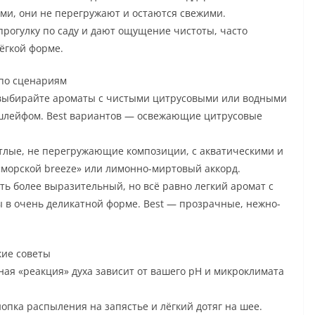
ми, они не перегружают и остаются свежими.
рогулку по саду и дают ощущение чистоты, часто
ёгкой форме.
 по сценариям
: выбирайте ароматы с чистыми цитрусовыми или водными
м шлейфом. Best вариантов — освежающие цитрусовые
тлые, не перегружающие композиции, с акватическими и
«морской breeze» или лимонно-миртовый аккорд.
ть более выразительный, но всё равно легкий аромат с
 в очень деликатной форме. Best — прозрачные, нежно-
кие советы
ьная «реакция» духа зависит от вашего pH и микроклимата
опка распыления на запястье и лёгкий дотяг на шее.