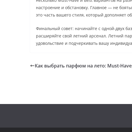
несколько Must-Have и Best вариантов на раз
настроение и обстановку. Главное — не боят
это часть вашего стиля, который дополняет об
Финальный совет: начинайте с одной-двух баз
расширяйте свой летний арсенал. Летний па
удовольствие и подчеркивать вашу индивидуа
Как выбрать парфюм на лето: Must-Have,