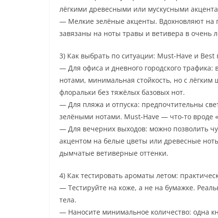
лёгкими древесными или мускусными акцента
— Мелкие зелёные акценты. Вдохновляют на п
завязаны на ноты травы и ветивера в очень л
3) Как выбрать по ситуации: Must-Have и Best
— Для офиса и дневного городского трафика
нотами, минимальная стойкость, но с лёгки
флоральки без тяжёлых базовых нот.
— Для пляжа и отпуска: предпочтительны све
зелёными нотами. Must-Have — что-то вроде 
— Для вечерних выходов: можно позволить чу
акцентом на белые цветы или древесные ноты
дымчатые ветиверные оттенки.
4) Как тестировать ароматы летом: практичес
— Тестируйте на коже, а не на бумажке. Реал
тела.
— Наносите минимальное количество: одна кн