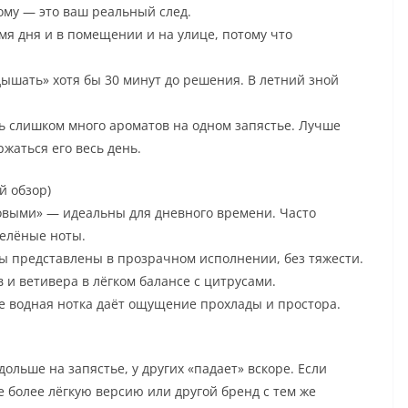
ому — это ваш реальный след.
мя дня и в помещении и на улице, потому что
ышать» хотя бы 30 минут до решения. В летний зной
ь слишком много ароматов на одном запястье. Лучше
жаться его весь день.
й обзор)
овыми» — идеальны для дневного времени. Часто
зелёные ноты.
еты представлены в прозрачном исполнении, без тяжести.
 и ветивера в лёгком балансе с цитрусами.
де водная нотка даёт ощущение прохлады и простора.
ольше на запястье, у других «падает» вскоре. Если
 более лёгкую версию или другой бренд с тем же