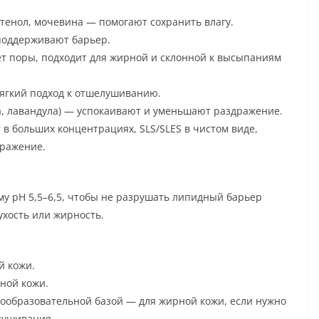
тенол, мочевина — помогают сохранить влагу.
поддерживают барьер.
т поры, подходит для жирной и склонной к высыпаниям
ягкий подход к отшелушиванию.
а, лавандула) — успокаивают и уменьшают раздражение.
в больших концентрациях, SLS/SLES в чистом виде,
дражение.
му pH 5,5–6,5, чтобы не разрушать липидный барьер
хость или жирность.
й кожи.
ной кожи.
образовательной базой — для жирной кожи, если нужно
сушивания.