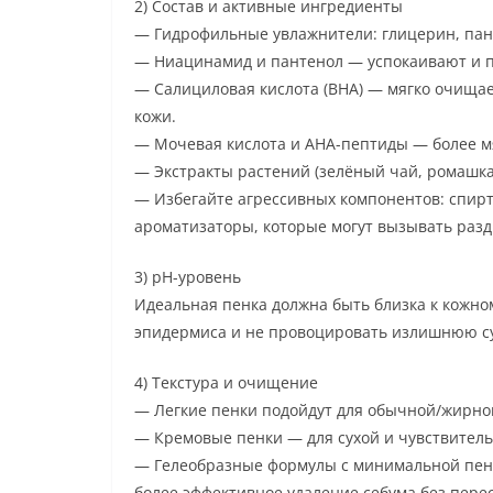
2) Состав и активные ингредиенты
— Гидрофильные увлажнители: глицерин, пан
— Ниацинамид и пантенол — успокаивают и 
— Салициловая кислота (BHA) — мягко очищае
кожи.
— Мочевая кислота и АНА-пептиды — более м
— Экстракты растений (зелёный чай, ромашк
— Избегайте агрессивных компонентов: спирт 
ароматизаторы, которые могут вызывать раз
3) pH-уровень
Идеальная пенка должна быть близка к кожно
эпидермиса и не провоцировать излишнюю су
4) Текстура и очищение
— Легкие пенки подойдут для обычной/жирно
— Кремовые пенки — для сухой и чувствитель
— Гелеобразные формулы с минимальной пено
более эффективное удаление себума без пере