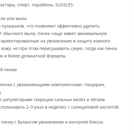
аторы, спирт, парабены, SLS/SLES.
еля или мыла
и пузырьков, что позволяет эффективно удалить
 от обычного мыла, пенка чаще имеет минимальную
 ориентированные на увлажнение и защиту кожного
ожу, но при этом пересушивать сухую, тогда как пенка
ок и более деликатной формулы.
й пенки
т пенки с увлажняющими компонентами: глицерин,
.
с регуляторами секреции сальных желёз и лёгким
льзовать 2–3 раза в неделю): с салициловой кислотой,
енку с балансом увлажнения и контроля блеска.