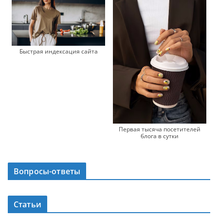
Быстрая индексация сайта
Первая тысяча посетителей
блога в сутки
Вопросы-ответы
Статьи