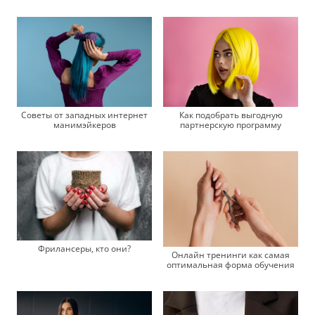
Советы от западных интернет
Как подобрать выгодную
манимэйкеров
партнерскую программу
Фрилансеры, кто они?
Онлайн тренинги как самая
оптимальная форма обучения