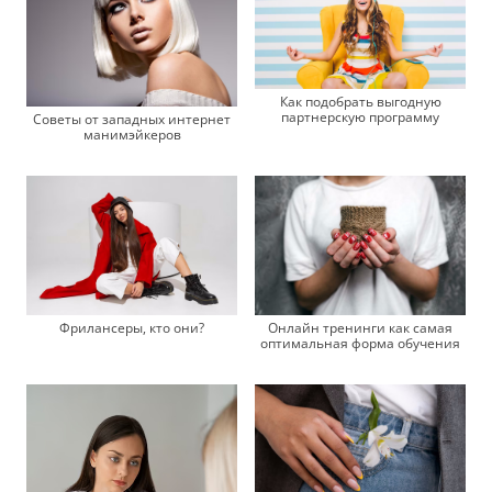
Как подобрать выгодную
партнерскую программу
Советы от западных интернет
манимэйкеров
Фрилансеры, кто они?
Онлайн тренинги как самая
оптимальная форма обучения