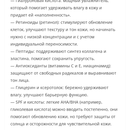
— Гиалуроновая кислота: мощный увлажнитель,
который помогает удерживать влагу в кожу и
придает ей «наполненность».
— Ретиноиды (ретинол): стимулируют обновление
клеток, улучшают текстуру и тон кожи, но начинать
нужно с низкой концентрации и с учетом
индивидуальной переносимости.
— Пептиды: поддерживают синтез коллагена и
эластина, помогают сохранить упругость.
— Антиоксиданты (витамины C и E, ниацинамид):
защищают от свободных радикалов и выравнивают
тон лица.
— Глицерин и ксеротолок: бережно удерживают
влагу, улучшают барьерную функцию.
— SPF и кислоты: легкие AHA/BHA (например,
гликолевая кислота) можно вводить постепенно, они
помогают обновлению кожи, но требуют защиты от
солнца и осторожности для чувствительной кожи.