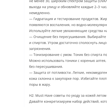
не менее 30, широким спектром защиты (UVA/U
выхода на улицу и обновляйте каждые 2–3 час
немедленно.
— Гидратация и тестирование продуктов. Жирн
появляются воспаления, но водно-молекулярн
Используйте легкие увлажняющие средства на
— Очищение без пересушивания. Выбирайте 
и спиртов. Утром достаточно сполоснуть лиц
загрязнения.
— Тонизирование с умом. Тоник без спирта п
Можно использовать тоники с коренью алтея, 
без пересушивания.
— Защита от потливости. Легкие, некомедоге
кожа склонна к закупорке пор. Избегайте пло
поры в жару.
H2: Must-Have советы по уходу за кожей летом
Давайте конкретизируем набор действий, кото