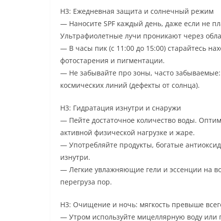
H3: Ежедневная защита и солнечный режим
— Наносите SPF каждый день, даже если не п
Ультрафиолетные лучи проникают через облак
— В часы пик (с 11:00 до 15:00) старайтесь на
фотостарения и пигментации.
— Не забывайте про зоны, часто забываемые: 
космических линий (дефекты от солнца).
H3: Гидратация изнутри и снаружи
— Пейте достаточное количество воды. Оптим
активной физической нагрузке и жаре.
— Употребляйте продукты, богатыe антиоксид
изнутри.
— Легкие увлажняющие гели и эссенции на во
перегруза пор.
H3: Очищение и ночь: мягкость превыше всег
— Утром используйте мицеллярную воду или г