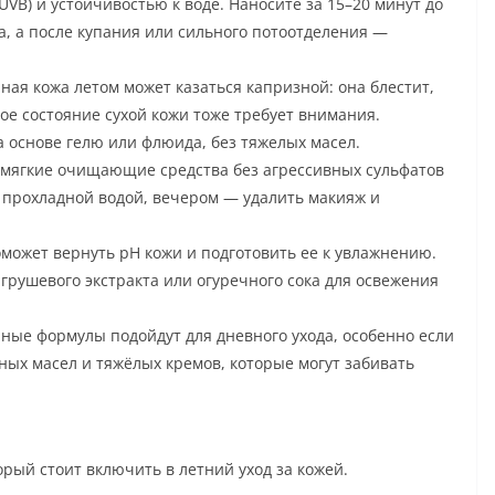
VB) и устойчивостью к воде. Наносите за 15–20 минут до
а, а после купания или сильного потоотделения —
ая кожа летом может казаться капризной: она блестит,
ое состояние сухой кожи тоже требует внимания.
 основе гелю или флюида, без тяжелых масел.
мягкие очищающие средства без агрессивных сульфатов
о прохладной водой, вечером — удалить макияж и
оможет вернуть pH кожи и подготовить ее к увлажнению.
грушевого экстракта или огуречного сока для освежения
нные формулы подойдут для дневного ухода, особенно если
тных масел и тяжёлых кремов, которые могут забивать
рый стоит включить в летний уход за кожей.