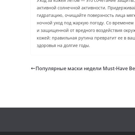
Уход за кожей летом — это сочетание защиты
активной солнечной активности. Придерживай
гидратацию, очищайте поверхность лица мягк
ночной уход под жаркую погоду. Со временем
и защищенной от вредного воздействия окруж
кожей: правильная рутина превратит ее в ва
здоровья на долгие годы.
Популярные маски недели Must-Have Be