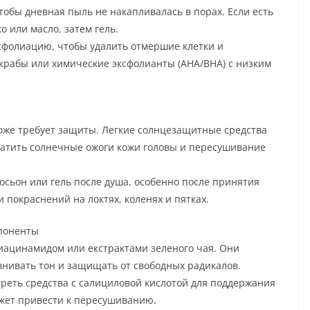
тобы дневная пыль не накапливалась в порах. Если есть
 или масло, затем гель.
сфолиацию, чтобы удалить отмершие клетки и
скрабы или химические эксфолианты (AHA/BHA) с низким
тоже требует защиты. Легкие солнцезащитные средства
ратить солнечные ожоги кожи головы и пересушивание
сьон или гель после душа, особенно после принятия
покраснений на локтях, коленях и пятках.
мпоненты
ниацинамидом или екстрактами зеленого чая. Они
внивать тон и защищать от свободных радикалов.
реть средства с салициловой кислотой для поддержания
ожет привести к пересушиванию.