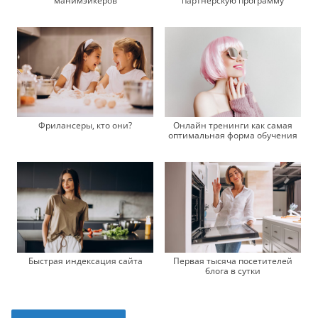
манимэйкеров
партнерскую программу
Фрилансеры, кто они?
Онлайн тренинги как самая
оптимальная форма обучения
Быстрая индексация сайта
Первая тысяча посетителей
блога в сутки