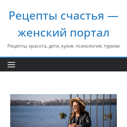
Перейти
Рецепты счастья —
к
содержимому
женский портал
Рецепты, красота, дети, кухня, психология, туризм