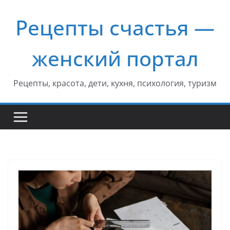
Перейти
Рецепты счастья —
к
содержимому
женский портал
Рецепты, красота, дети, кухня, психология, туризм