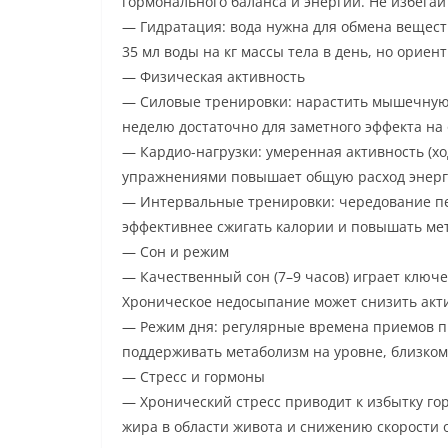
гормонального баланса и энергии. Не избегай
— Гидратация: вода нужна для обмена вещест
35 мл воды на кг массы тела в день, но ориен
— Физическая активность
— Силовые тренировки: нарастить мышечную м
неделю достаточно для заметного эффекта на
— Кардио-нагрузки: умеренная активность (хо
упражнениями повышает общую расход энерги
— Интервальные тренировки: чередование пе
эффективнее сжигать калории и повышать ме
— Сон и режим
— Качественный сон (7–9 часов) играет ключе
Хроническое недосыпание может снизить акти
— Режим дня: регулярные времена приемов п
поддерживать метаболизм на уровне, близком
— Стресс и гормоны
— Хронический стресс приводит к избытку го
жира в области живота и снижению скорости 