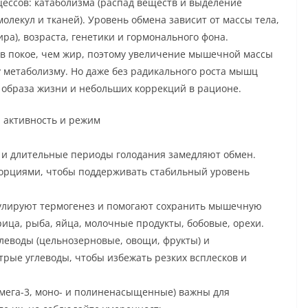
цессов: катаболизма (распад веществ и выделение
олекул и тканей). Уровень обмена зависит от массы тела,
ра), возраста, генетики и гормонального фона.
в покое, чем жир, поэтому увеличение мышечной массы
у метаболизму. Но даже без радикального роста мышц
 образа жизни и небольших коррекций в рационе.
 активность и режим
 и длительные периоды голодания замедляют обмен.
порциями, чтобы поддерживать стабильный уровень
улируют термогенез и помогают сохранить мышечную
рица, рыба, яйца, молочные продукты, бобовые, орехи.
леводы (цельнозерновые, овощи, фрукты) и
рые углеводы, чтобы избежать резких всплесков и
мега-3, моно- и полиненасыщенные) важны для