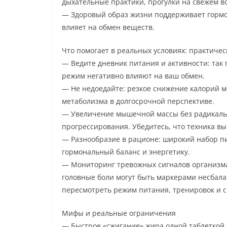
дыхательные практики, прогулки на свежем во
— Здоровый образ жизни поддерживает гормо
влияет на обмен веществ.
Что помогает в реальных условиях: практичес
— Ведите дневник питания и активности: так
режим негативно влияют на ваш обмен.
— Не недоедайте: резкое снижение калорий м
метаболизма в долгосрочной перспективе.
— Увеличение мышечной массы без радикальн
прогрессирования. Убедитесь, что техника в
— Разнообразие в рационе: широкий набор 
гормональный баланс и энергетику.
— Мониторинг тревожных сигналов организма:
головные боли могут быть маркерами несбала
пересмотреть режим питания, тренировок и с
Мифы и реальные ограничения
— Быстрое «сжигание» жира одной таблеткой