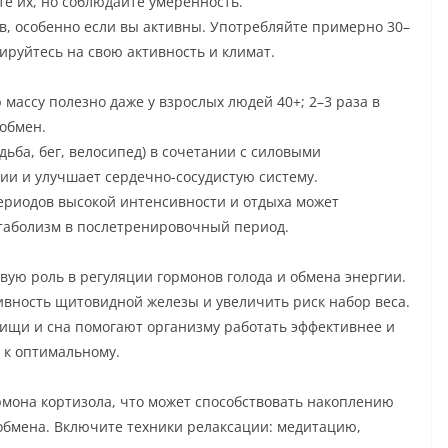
те их, но соблюдайте умеренность.
в, особенно если вы активны. Употребляйте примерно 30–
тируйтесь на свою активность и климат.
ассу полезно даже у взрослых людей 40+; 2–3 раза в
 обмен.
дьба, бег, велосипед) в сочетании с силовыми
и и улучшает сердечно-сосудистую систему.
риодов высокой интенсивности и отдыха может
таболизм в послетренировочный период.
вую роль в регуляции гормонов голода и обмена энергии.
вность щитовидной железы и увеличить риск набор веса.
ищи и сна помогают организму работать эффективнее и
 к оптимальному.
рмона кортизола, что может способствовать накоплению
обмена. Включите техники релаксации: медитацию,