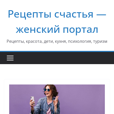
Перейти
Рецепты счастья —
к
содержимому
женский портал
Рецепты, красота, дети, кухня, психология, туризм