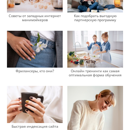
Советы от западных интернет
Как подобрать выгодную
манимэйкеров
партнерскую программу
Фрилансеры, кто они?
Онлайн тренинги как самая
оптимальная форма обучения
Быстрая индексация сайта