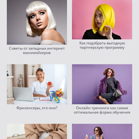
Как подобрать выгодную
партнерскую программу
Советы от западных интернет
манимэйкеров
Фрилансеры, кто они?
Онлайн тренинги как самая
оптимальная форма обучения