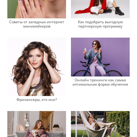
Советы от западных интернет
Как подобрать выгодную
манимэйкеров
партнерскую программу
Онлайн тренинги как самая
оптимальная форма обучения
Фрилансеры, кто они?