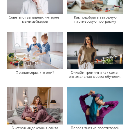
Советы от западных интернет
Как подобрать выгодную
манимэйкеров
партнерскую программу
Онлайн тренинги как самая
Фрилансеры, кто они?
оптимальная форма обучения
Быстрая индексация сайта
Первая тысяча посетителей