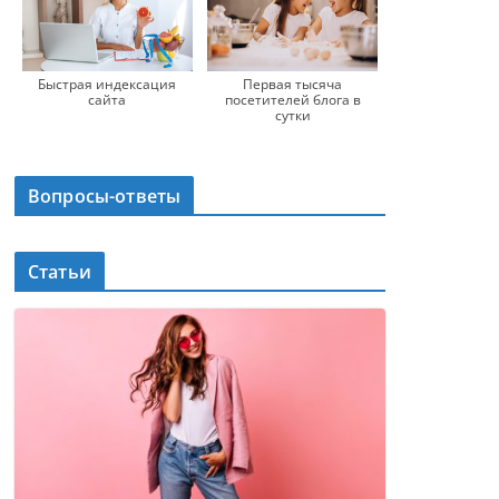
Быстрая индексация
Первая тысяча
сайта
посетителей блога в
сутки
Вопросы-ответы
Статьи