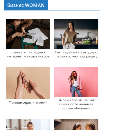
Бизнес WOMAN
Советы от западных
Как подобрать выгодную
интернет манимэйкеров
партнерскую программу
Онлайн тренинги как
Фрилансеры, кто они?
самая оптимальная
форма обучения