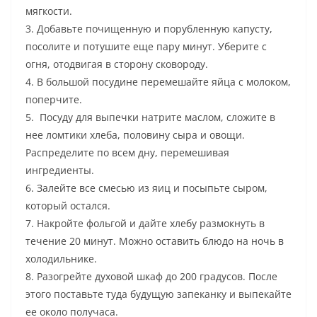
мягкости
.
3
.
Добавьте
почищенную
и
порубленную
капусту
,
посолите
и
потушите
еще
пару
минут
.
Уберите
с
огня
,
отодвигая
в
сторону
сковороду
.
4
.
В
большой
посудине
перемешайте
яйца
с
молоком
,
поперчите
.
5
.
Посуду
для
выпечки
натрите
маслом
,
сложите
в
нее
ломтики
хлеба
,
половину
сыра
и
овощи
.
Распределите
по
всем
дну
,
перемешивая
ингредиенты
.
6
.
Залейте
все
смесью
из
яиц
и
посыпьте
сыром
,
который
остался
.
7
.
Накройте
фольгой
и
дайте
хлебу
размокнуть
в
течение
20
минут
.
Можно
оставить
блюдо
на
ночь
в
холодильнике
.
8
.
Разогрейте
духовой
шкаф
до
200
градусов
.
После
этого
поставьте
туда
будущую
запеканку
и
выпекайте
ее
около
получаса
.