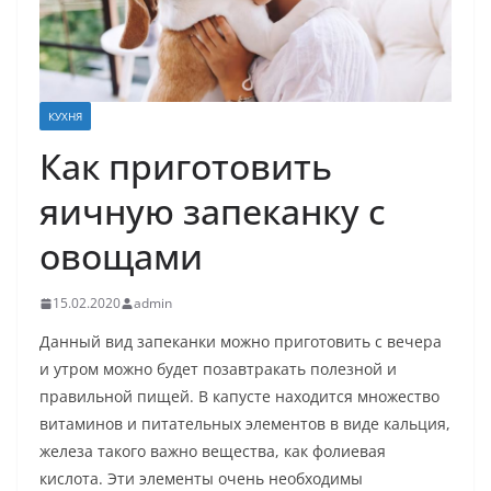
КУХНЯ
Как приготовить
яичную запеканку с
овощами
15.02.2020
admin
Данный
вид
запеканки
можно
приготовить
с
вечера
и
утром
можно
будет
позавтракать
полезной
и
правильной
пищей
.
В
капусте
находится
множество
витаминов
и
питательных
элементов
в
виде
кальция
,
железа
такого
важно
вещества
,
как
фолиевая
кислота
.
Эти
элементы
очень
необходимы