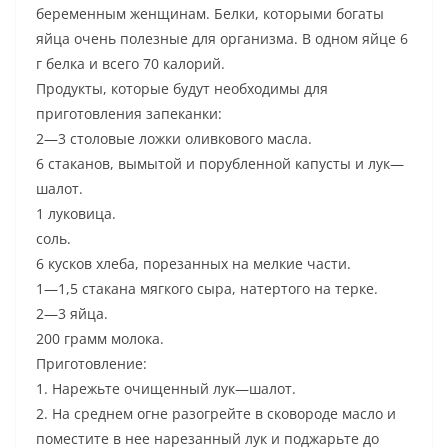
беременным
женщинам
.
Белки
,
которыми
богаты
яйца
очень
полезные
для
организма
.
В
одном
яйце
6
г
белка
и
всего
70
калорий
.
Продукты
,
которые
будут
необходимы
для
приготовления
запеканки
:
2
—
3
столовые
ложки
оливкового
масла
.
6
стаканов
,
вымытой
и
порубленной
капусты
и
лук
—
шалот
.
1
луковица
.
соль
.
6
кусков
хлеба
,
порезанных
на
мелкие
части
.
1
—
1
,
5
стакана
мягкого
сыра
,
натертого
на
терке
.
2
—
3
яйца
.
200
грамм
молока
.
Приготовление
:
1
.
Нарежьте
очищенный
лук
—
шалот
.
2
.
На
среднем
огне
разогрейте
в
сковороде
масло
и
поместите
в
нее
нарезанный
лук
и
поджарьте
до