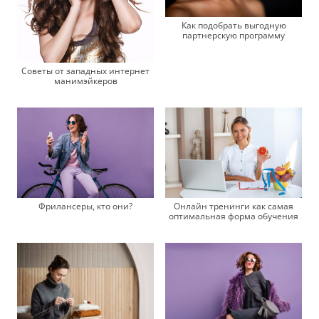
Как подобрать выгодную
партнерскую программу
Советы от западных интернет
манимэйкеров
Фрилансеры, кто они?
Онлайн тренинги как самая
оптимальная форма обучения