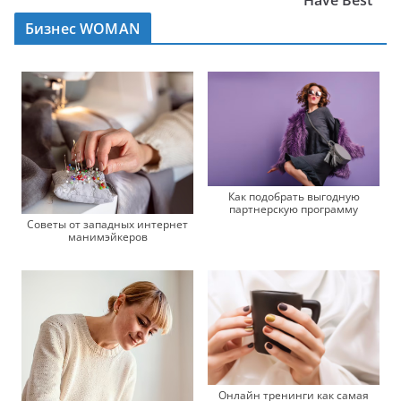
Have Best
Бизнес WOMAN
Как подобрать выгодную
партнерскую программу
Советы от западных интернет
манимэйкеров
Онлайн тренинги как самая