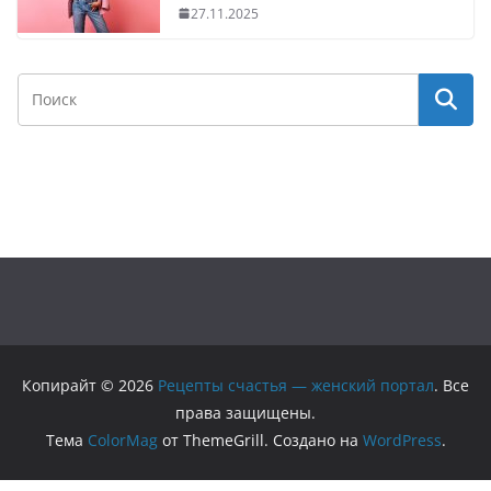
27.11.2025
Копирайт © 2026
Рецепты счастья — женский портал
. Все
права защищены.
Тема
ColorMag
от ThemeGrill. Создано на
WordPress
.