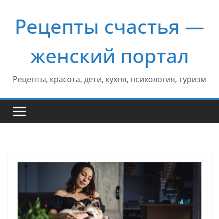
Перейти
Рецепты счастья —
к
содержимому
женский портал
Рецепты, красота, дети, кухня, психология, туризм