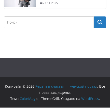
27.11.2025
Копирайт © 2026
Рецепты счастья — женский портал
. Все
права защищены.
Тема
ColorMag
от ThemeGrill. Создано на
WordPress
.