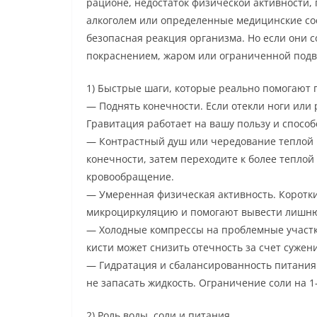
рационе, недостаток физической активности,
алкоголем или определенные медицинские со
безопасная реакция организма. Но если они 
покраснением, жаром или ограниченной подви
1) Быстрые шаги, которые реально помогают 
— Поднять конечности. Если отекли ноги или 
Гравитация работает на вашу пользу и способс
— Контрастный душ или чередование теплой 
конечности, затем переходите к более теплой
кровообращение.
— Умеренная физическая активность. Коротки
микроциркуляцию и помогают вывести лишню
— Холодные компрессы на проблемные участк
кисти может снизить отечность за счет сужени
— Гидратация и сбалансированность питания.
не запасать жидкость. Ограничение соли на 1
2) Роль воды, соли и питания