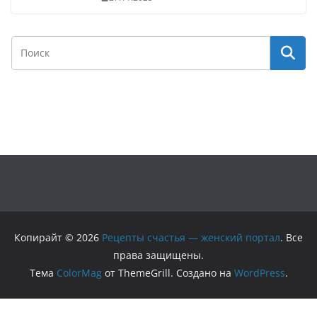
Копирайт © 2026
Рецепты счастья — женский портал
. Все
права защищены.
Тема
ColorMag
от ThemeGrill. Создано на
WordPress
.