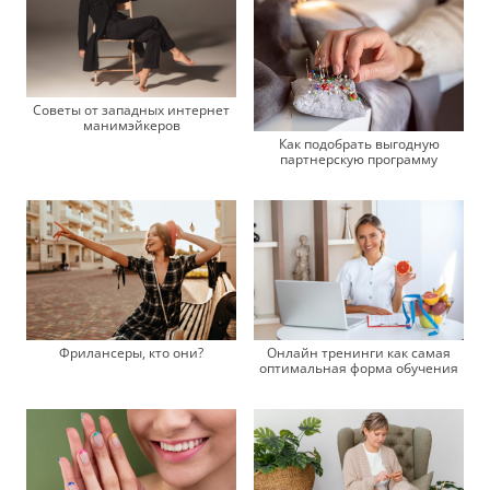
Советы от западных интернет
манимэйкеров
Как подобрать выгодную
партнерскую программу
Фрилансеры, кто они?
Онлайн тренинги как самая
оптимальная форма обучения