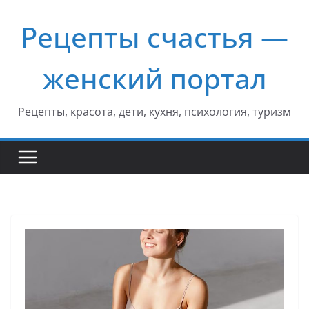
Перейти
Рецепты счастья —
к
содержимому
женский портал
Рецепты, красота, дети, кухня, психология, туризм