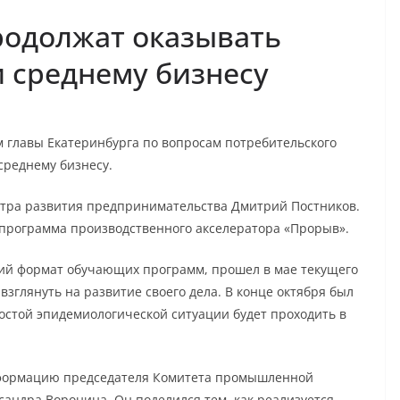
родолжат оказывать
 среднему бизнесу
 главы Екатеринбурга по вопросам потребительского
среднему бизнесу.
нтра развития предпринимательства Дмитрий Постников.
я программа производственного акселератора «Прорыв».
щий формат обучающих программ, прошел в мае текущего
зглянуть на развитие своего дела. В конце октября был
ростой эпидемиологической ситуации будет проходить в
информацию председателя Комитета промышленной
андра Воронина. Он поделился тем, как реализуется