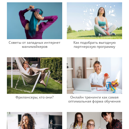
Советы от западных интернет
Как подобрать выгодную
манимэйкеров
партнерскую программу
Фрилансеры, кто они?
Онлайн тренинги как самая
оптимальная форма обучения