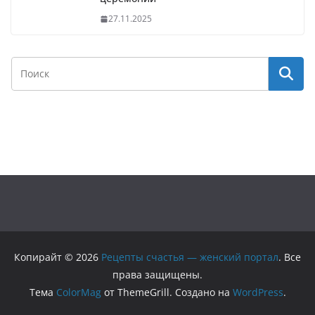
27.11.2025
Копирайт © 2026
Рецепты счастья — женский портал
. Все
права защищены.
Тема
ColorMag
от ThemeGrill. Создано на
WordPress
.