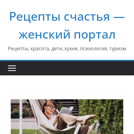
Перейти
Рецепты счастья —
к
содержимому
женский портал
Рецепты, красота, дети, кухня, психология, туризм