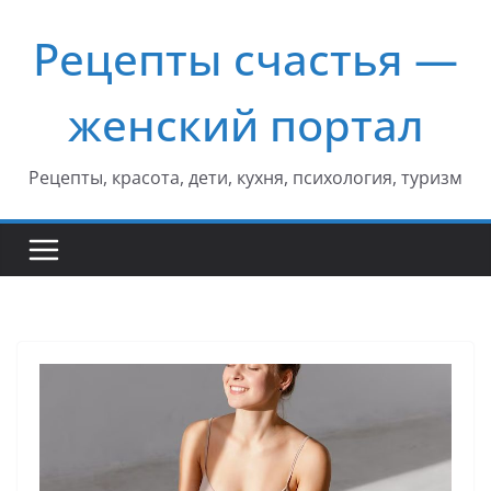
Перейти
Рецепты счастья —
к
содержимому
женский портал
Рецепты, красота, дети, кухня, психология, туризм