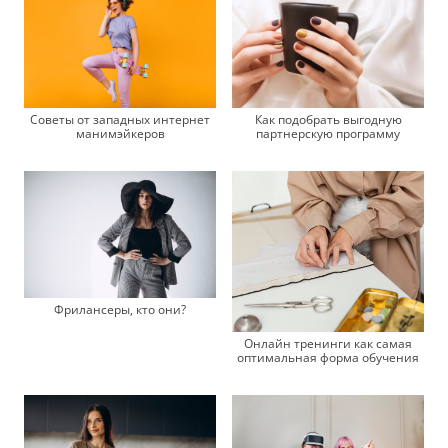
Советы от западных интернет
Как подобрать выгодную
манимэйкеров
партнерскую программу
Фрилансеры, кто они?
Онлайн тренинги как самая
оптимальная форма обучения