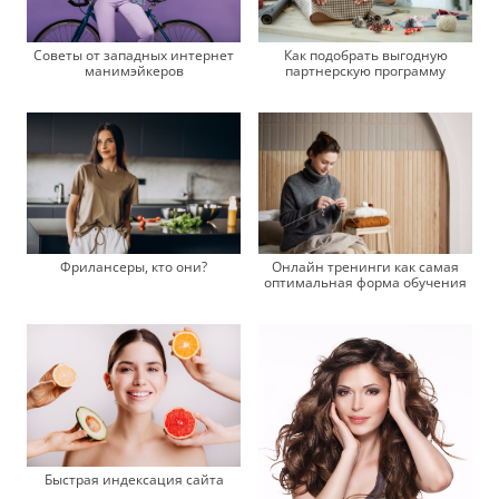
Советы от западных интернет
Как подобрать выгодную
манимэйкеров
партнерскую программу
Фрилансеры, кто они?
Онлайн тренинги как самая
оптимальная форма обучения
Быстрая индексация сайта