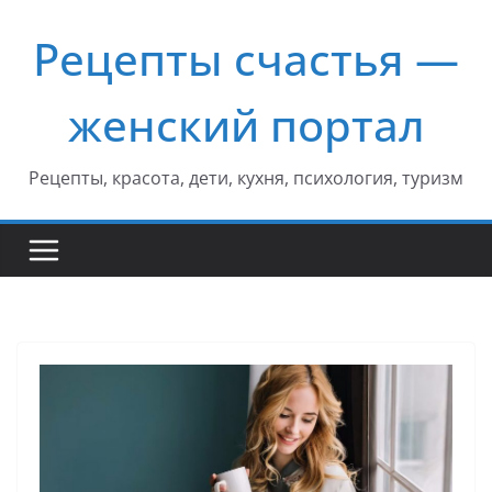
Перейти
Рецепты счастья —
к
содержимому
женский портал
Рецепты, красота, дети, кухня, психология, туризм