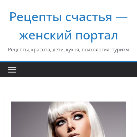
Перейти
Рецепты счастья —
к
содержимому
женский портал
Рецепты, красота, дети, кухня, психология, туризм