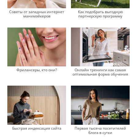
Советы от западных интернет
Как подобрать выгодную
манимэйкеров
партнерскую программу
Фрилансеры, кто они?
Онлайн тренинги как самая
оптимальная форма обучения
Быстрая индексация сайта
Первая тысяча посетителей
блога в сутки