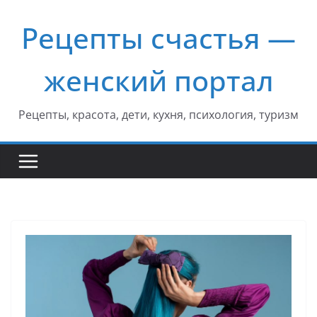
Перейти
Рецепты счастья —
к
содержимому
женский портал
Рецепты, красота, дети, кухня, психология, туризм