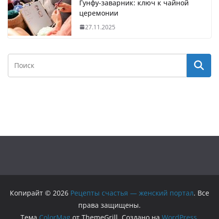
Гунфу-заварник: ключ к чайной
церемонии
27.11.2025
Копирайт © 2026
Рецепты счастья — женский портал
. Все
права защищены.
Тема
ColorMag
от ThemeGrill. Создано на
WordPress
.