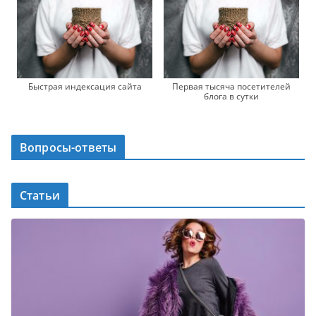
Быстрая индексация сайта
Первая тысяча посетителей
блога в сутки
Вопросы-ответы
Статьи