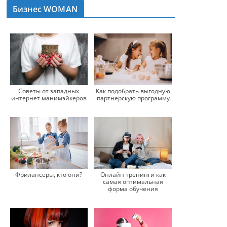
Бизнес WOMAN
Советы от западных
Как подобрать выгодную
интернет манимэйкеров
партнерскую программу
Онлайн тренинги как
Фрилансеры, кто они?
самая оптимальная
форма обучения